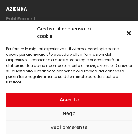
AZIENDA
PubliEco s.r.l.
Viale I° Maggio, 7
Gestisci il consenso ai
10064 Pinerolo (TO)
cookie
Tel. 0121-795255
Per fornire le migliori esperienze, utilizziamo tecnologie come i
Email:
marketing@publieco.net
cookie per archiviare e/o accedere alle informazioni del
dispositivo. Il consenso a queste tecnologie ci consentirà di
elaborare dati come il comportamento di navigazione o ID univoci
su questo sito. Il mancato consenso o la revoca del consenso
SEGUICI
può influire negativamente su determinate caratteristiche e
funzioni.
Accetto
Nego
PubliEco s.r.l.. © 2021. All Rights Reserved
Vedi preferenze
Cookie policy
-
Privacy policy